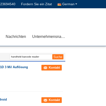
823694540
Fordern Sie ein Zitat
German
Nachrichten
Unternehmensnachrichten
1D 3 Mil Auflösung
Kontakt
droid
Kontakt