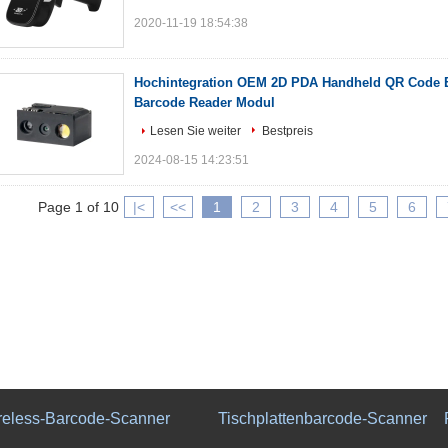
2020-11-19 18:54:38
Hochintegration OEM 2D PDA Handheld QR Code 
Barcode Reader Modul
Lesen Sie weiter
Bestpreis
2024-08-15 14:23:51
Page 1 of 10
|<
<<
1
2
3
4
5
6
reless-Barcode-Scanner
Tischplattenbarcode-Scanner