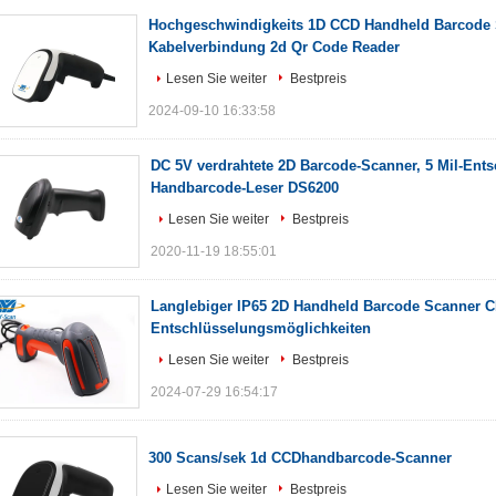
Hochgeschwindigkeits 1D CCD Handheld Barcode 
Kabelverbindung 2d Qr Code Reader
Lesen Sie weiter
Bestpreis
2024-09-10 16:33:58
DC 5V verdrahtete 2D Barcode-Scanner, 5 Mil-Ents
Handbarcode-Leser DS6200
Lesen Sie weiter
Bestpreis
2020-11-19 18:55:01
Langlebiger IP65 2D Handheld Barcode Scanner 
Entschlüsselungsmöglichkeiten
Lesen Sie weiter
Bestpreis
2024-07-29 16:54:17
300 Scans/sek 1d CCDhandbarcode-Scanner
Lesen Sie weiter
Bestpreis