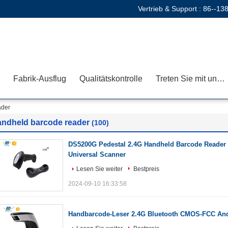
Vertrieb & Support :
86--13
Fabrik-Ausflug
Qualitätskontrolle
Treten Sie mit uns in Verbindung
ader
andheld barcode reader
(100)
DS5200G Pedestal 2.4G Handheld Barcode Reader 
Universal Scanner
Lesen Sie weiter
Bestpreis
2024-09-10 16:33:58
Handbarcode-Leser 2.4G Bluetooth CMOS-FCC An