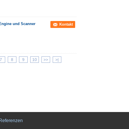
Engine und Scanner
Kontakt
7
8
9
10
>>
>|
Referenzen