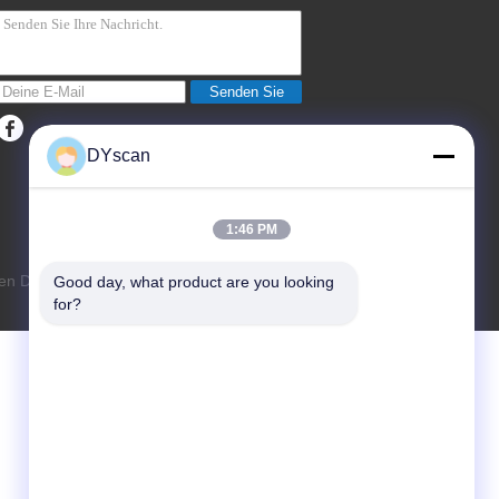
Senden Sie
DYscan
1:46 PM
n DYscan Technology Co., Ltd. All Rights
Good day, what product are you looking 
for?