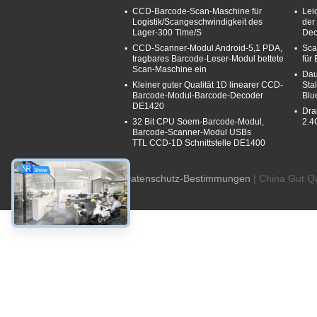
CCD-Barcode-Scan-Maschine für
Lei
Logistik/Scangeschwindigkeit des
der
Lager-300 Time/S
Dec
CCD-Scanner-Modul Android-5,1 PDA,
Sca
tragbares Barcode-Leser-Modul bettete
für
Scan-Maschine ein
Dau
Kleiner guter Qualität 1D linearer CCD-
Sta
Barcode-Modul-Barcode-Decoder
Blu
DE1420
Dra
32 Bit CPU Soem-Barcode-Modul,
2.4
Barcode-Scanner-Modul USBs
TTL CCD-1D Schnittstelle DE1400
Datenschutz-Bestimmungen
| China Gut Qu