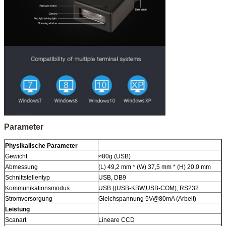
Parameter
Physikalische Parameter
Gewicht
≈80g (USB)
Abmessung
(L) 49,2 mm * (W) 37,5 mm * (H) 20,0 mm
Schnittstellentyp
USB, DB9
Kommunikationsmodus
USB ((USB-KBW,USB-COM), RS232
Stromversorgung
Gleichspannung 5V@80mA (Arbeit)
Leistung
Scanart
Lineare CCD