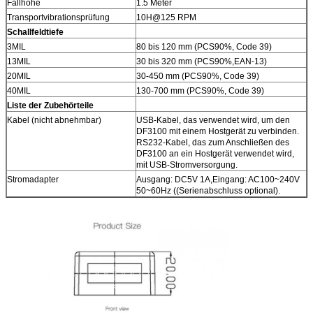
Fallhöhe
1.5 Meter
Transportvibrationsprüfung
10H@125 RPM
Schallfeldtiefe
3MIL
80 bis 120 mm (PCS90%, Code 39)
13MIL
30 bis 320 mm (PCS90%,EAN-13)
20MIL
30-450 mm (PCS90%, Code 39)
40MIL
130-700 mm (PCS90%, Code 39)
Liste der Zubehörteile
Kabel (nicht abnehmbar)
USB-Kabel, das verwendet wird, um den
DF3100 mit einem Hostgerät zu verbinden.
RS232-Kabel, das zum Anschließen des
DF3100 an ein Hostgerät verwendet wird,
mit USB-Stromversorgung.
Stromadapter
Ausgang: DC5V 1A,Eingang: AC100~240V
50~60Hz ((Serienabschluss optional).