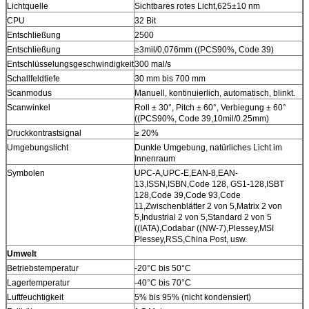
Lichtquelle
Sichtbares rotes Licht,625±10 nm
CPU
32 Bit
Entschließung
2500
Entschließung
≥3mil/0,076mm ((PCS90%, Code 39)
Entschlüsselungsgeschwindigkeit
300 mal/s
Schallfeldtiefe
30 mm bis 700 mm
Scanmodus
Manuell, kontinuierlich, automatisch, blinkt.
Scanwinkel
Roll ± 30°, Pitch ± 60°, Verbiegung ± 60°
((PCS90%, Code 39,10mil/0.25mm)
Druckkontrastsignal
≥ 20%
Umgebungslicht
Dunkle Umgebung, natürliches Licht im
Innenraum
Symbolen
UPC-A,UPC-E,EAN-8,EAN-
13,ISSN,ISBN,Code 128, GS1-128,ISBT
128,Code 39,Code 93,Code
11,Zwischenblätter 2 von 5,Matrix 2 von
5,Industrial 2 von 5,Standard 2 von 5
((IATA),Codabar ((NW-7),Plessey,MSI
Plessey,RSS,China Post, usw.
Umwelt
Betriebstemperatur
-20°C bis 50°C
Lagertemperatur
-40°C bis 70°C
Luftfeuchtigkeit
5% bis 95% (nicht kondensiert)