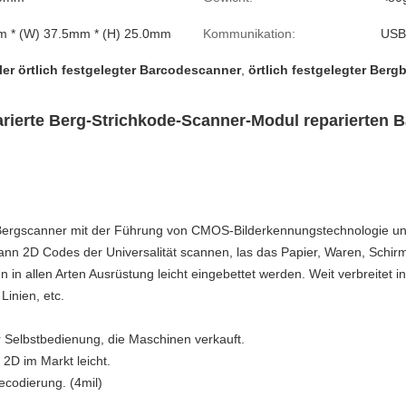
m * (W) 37.5mm * (H) 25.0mm
Kommunikation:
USB
ller örtlich festgelegter Barcodescanner
,
örtlich festgelegter Berg
arierte Berg-Strichkode-Scanner-Modul reparierten 
r Bergscanner mit der Führung von CMOS-Bilderkennungstechnologie u
kann 2D Codes der Universalität scannen, las das Papier, Waren, Schir
n allen Arten Ausrüstung leicht eingebettet werden. Weit verbreitet 
Linien, etc.
er Selbstbedienung, die Maschinen verkauft.
2D im Markt leicht.
ecodierung. (4mil)