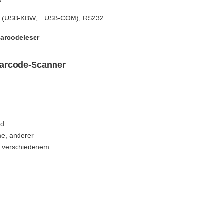
 (USB-KBW、 USB-COM), RS232
barcodeleser
Barcode-Scanner
nd
me, anderer
in verschiedenem