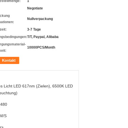
estellmenge:
1
Negotiate
ckung
Nullverpackung
mationen:
zeit:
3-7 Tage
ngsbedingungen:
T/T, Paypal, Alibaba
rgungsmaterial-
10000PCS/Month
eit:
Kontakt
s Licht LED 617nm (Zielen), 6500K LED
euchtung)
*480
M/S
g>