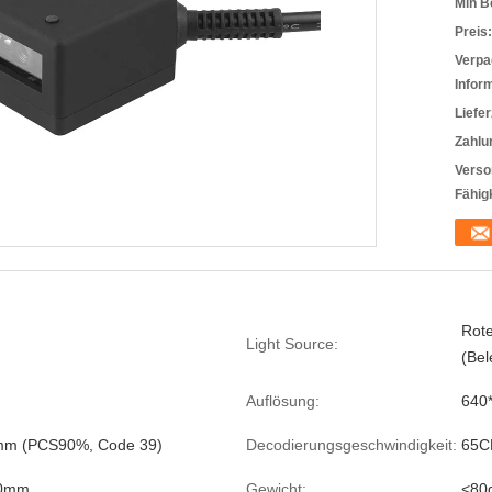
Min B
Preis:
Verpa
Infor
Liefer
Zahlu
Verso
Fähigk
Rote
Light Source:
(Bel
Auflösung:
640
1mm (PCS90%, Code 39)
Decodierungsgeschwindigkeit:
65C
0mm
Gewicht:
<80