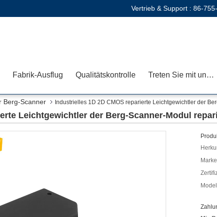
Vertrieb & Support :
86-755
Fabrik-Ausflug
Qualitätskontrolle
Treten Sie mit uns in Verbindung
er Berg-Scanner
Industrielles 1D 2D CMOS reparierte Leichtgewichtler der Be
ierte Leichtgewichtler der Berg-Scanner-Modul repar
Produk
Herkun
Mark
Zertif
Model
Zahlu