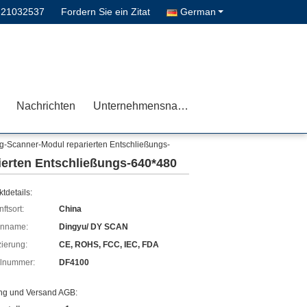
-21032537
Fordern Sie ein Zitat
German
Nachrichten
Unternehmensnachrichten
rg-Scanner-Modul reparierten Entschließungs-
ierten Entschließungs-640*480
tdetails:
ftsort:
China
enname:
Dingyu/ DY SCAN
izierung:
CE, ROHS, FCC, IEC, FDA
lnummer:
DF4100
ng und Versand AGB: