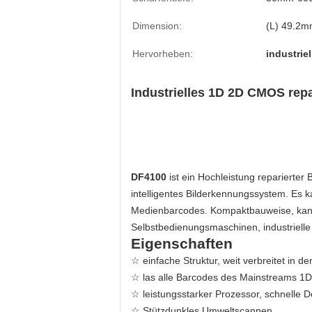
Dimension:
(L) 49.2m
Hervorheben:
industrie
Industrielles 1D 2D CMOS rep
DF4100
ist ein Hochleistung reparierte
intelligentes Bilderkennungssystem. Es 
Medienbarcodes. Kompaktbauweise, kann i
Selbstbedienungsmaschinen, industrielle 
Eigenschaften
☆ einfache Struktur, weit verbreitet in d
☆ las alle Barcodes des Mainstreams 1D 
☆ leistungsstarker Prozessor, schnelle D
☆ Stützdunkles Umweltscannen.