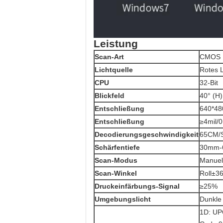
Leistung
Scan-Art
CMOS
Lichtquelle
Rotes 
CPU
32-Bit
Blickfeld
40° (H)
Entschließung
640*48
Entschließung
≥4mil/
Decodierungsgeschwindigkeit
65CM/
Schärfentiefe
30mm-
Scan-Modus
Manuell
Scan-Winkel
Roll±3
Druckeinfärbungs-Signal
≥25%
Umgebungslicht
Dunkle 
1D: UP