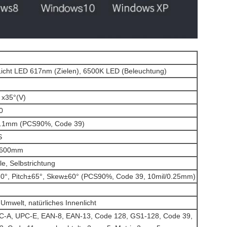
Licht LED 617nm (Zielen), 6500K LED (Beleuchtung)
 x35°(V)
0
0.1mm (PCS90%, Code 39)
S
600mm
e, Selbstrichtung
60°, Pitch±65°, Skew±60° (PCS90%, Code 39, 10mil/0.25mm)
Umwelt, natürliches Innenlicht
C-A, UPC-E, EAN-8, EAN-13, Code 128, GS1-128, Code 39,