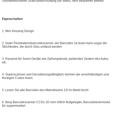
Ununterbrochener Scan/Selbst-richtung (für Wahl), sehr bequemer Betrieb.
Eigenschaften
1. Mini Housing Design
2. Guter Penetrationsbarcodescanner, der Barcodes 1d lesen kann sogar die
Strichkodes, die durch Glas umfasst werden
3. Passend für Soem-Geräte wie Zahlungskiosk, parkendes System des Autos,
etc.
4. Superscannen und Decodierungsfähigkeit, können die unvollständigen und
flockigen Codes lesen.
5. Lesen Sie alle Barcodes des Mainstreams 1D im Markt leicht.
6. Berg-Barcodescanner CCDs 1D mini örtlich festgelegter, Barcodelesermodul
für suppermarket