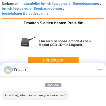
industrieller örtlich festgelegter Barcodescanner
Umbauten:
,
örtlich festgelegter Bergbarcodeleser
,
besteigbarer Barcodescanner
Erhalten Sie den besten Preis für
Lineares Sensor-Barcode-Leser-
Modul CCD-1D für Logistik-
Speicher-Miniwohnungs-Entwurf
Fortsetzen
DYscan
Örtlich festgelegter Berg-Scanner
Mehr
5:29 AM
Good day, what product are you looking for?
bedded
Industrieller
DF3100 1D-
Hochgeschwindigkeitsfest
2D-Emb
al Fixed
Scanner mit
Festmontage-
montierter 2D-
Industria