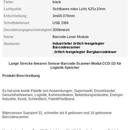
Farbe:
biack
Lichtquelle:
Sichtbares rotes Licht, 625±10nm
Entschließung:
3mil/0.076mm
Schnittstellenart:
USB, DB9
Decodierungsgeschwindigkeit:
300times/s
Name:
Barcode-Leser Module
industrieller örtlich festgelegter
Markieren:
Barcodescanner
örtlich festgelegter Bergbarcodeleser
,
Lange Strecke lineares Sensor-Barcode-Scanner-Modul CCD-1D für
Logistik-Speicher
Produkt-Beschreibung
Es hat eine breite Palette von Anwendungen: Supermarkt, Einzelhandel,
Gesundheitswesen, Logistik, Kommunikation, Bekleidungsindustrie, Energie-
Industrie, Kiosk, Schließfach, FabrikFließband.
Bitprozessor Supoport 32, schneller als 8 gebissen und 16 gebissene
Barcodescanner.