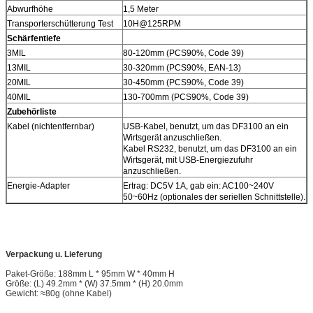
Abwurfhöhe
1,5 Meter
Transporterschütterung Test
10H@125RPM
Schärfentiefe
3MIL
80-120mm (PCS90%, Code 39)
13MIL
30-320mm (PCS90%, EAN-13)
20MIL
30-450mm (PCS90%, Code 39)
40MIL
130-700mm (PCS90%, Code 39)
Zubehörliste
Kabel (nichtentfernbar)
USB-Kabel, benutzt, um das DF3100 an ein
Wirtsgerät anzuschließen.
Kabel RS232, benutzt, um das DF3100 an ein
Wirtsgerät, mit USB-Energiezufuhr
anzuschließen.
Energie-Adapter
Ertrag: DC5V 1A, gab ein: AC100~240V
50~60Hz (optionales der seriellen Schnittstelle).
Verpackung u. Lieferung
Paket-Größe: 188mm L * 95mm W * 40mm H
Größe: (L) 49.2mm * (W) 37.5mm * (H) 20.0mm
Gewicht: ≈80g (ohne Kabel)