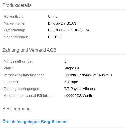
Produktdetails
Herkunftsort:
China
Markenname:
Dingyu/ DY SCAN
Zertifizierung:
CE, ROHS, FCC, IEC, FDA
Modellnummer:
DF3100
Zahlung und Versand AGB
Min Bestellmenge:
1
Preis:
Negotiate
Verpackung Informationen:
188mm L * 95mm W * 40mm H
Lieferzeit:
3-7 Tage
Zahlungsbedingungen:
T/T, Paypal, Alibaba
Versorgungsmaterial-Fähigkeit:
10000PCS/Month
Beschreibung
Örtlich festgelegter Berg-Scanner