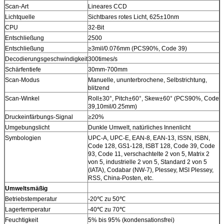
Scan-Art
Lineares CCD
Lichtquelle
Sichtbares rotes Licht, 625±10nm
CPU
32-Bit
Entschließung
2500
Entschließung
≥3mil/0.076mm (PCS90%, Code 39)
Decodierungsgeschwindigkeit
300times/s
Schärfentiefe
30mm-700mm
Scan-Modus
Manuelle, ununterbrochene, Selbstrichtung,
blitzend
Scan-Winkel
Roll±30°, Pitch±60°, Skew±60° (PCS90%, Code
39,10mil/0.25mm)
Druckeinfärbungs-Signal
≥20%
Umgebungslicht
Dunkle Umwelt, natürliches Innenlicht
Symbologien
UPC-A, UPC-E, EAN-8, EAN-13, ISSN, ISBN,
Code 128, GS1-128, ISBT 128, Code 39, Code
93, Code 11, verschachtelte 2 von 5, Matrix 2
von 5, industrielle 2 von 5, Standard 2 von 5
(IATA), Codabar (NW-7), Plessey, MSI Plessey,
RSS, China-Posten, etc.
Umweltsmäßig
Betriebstemperatur
-20℃ zu 50℃
Lagertemperatur
-40℃ zu 70℃
Feuchtigkeit
5% bis 95% (kondensationsfrei)