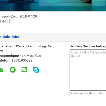
neipen-Zeit : 2018-07-26
9:44:41
ontaktdaten
henzhen DYscan Technology Co.,
Senden Sie Ihre Anfrag
td
nsprechpartner:
Miss Xiao
elefon:
13691600322