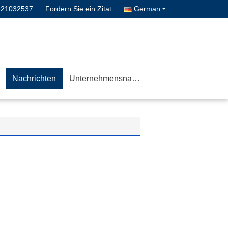
-21032537
Fordern Sie ein Zitat
German
Nachrichten
Unternehmensnachrichten