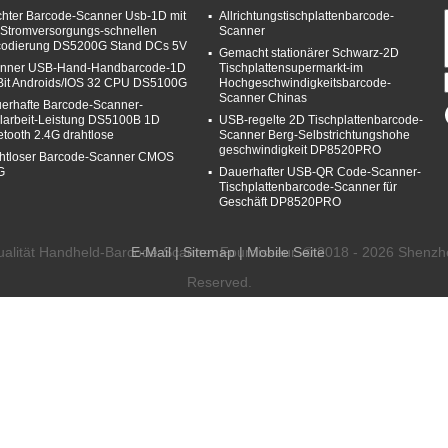
chter Barcode-Scanner Usb-1D mit
Allrichtungstischplattenbarcode-
 Stromversorgungs-schnellen
Scanner
odierung DS5200G Stand DCs 5V
Gemacht stationärer Schwarz-2D
nner USB-Hand-Handbarcode-1D
Tischplattensupermarkt-im
 Bit Androids/IOS 32 CPU DS5100G
Hochgeschwindigkeitsbarcode-
Scanner Chinas
erhafte Barcode-Scanner-
llarbeit-Leistung DS5100B 1D
USB-regelte 2D Tischplattenbarcode-
etooth 2.4G drahtlose
Scanner Berg-Selbstrichtungshohe
geschwindigkeit DP8520PRO
htloser Barcode-Scanner CMOS
G
Dauerhafter USB-QR Code-Scanner-
Tischplattenbarcode-Scanner für
Geschäft DP8520PRO
alität Handheld-Barcode-Scanner Fournisseur. © 2018 - 2026 Shenzhe
E-Mail
|
Sitemap
| Mobile Seite
Reserved.