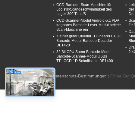
CCD-Barcode-Scan-Maschine für
Lei
Logistik/Scangeschwindigkeit des
der
Lager-300 Time/S
Dec
CCD-Scanner-Modul Android-5,1 PDA,
Sca
tragbares Barcode-Leser-Modul bettete
für
Scan-Maschine ein
Dau
Kleiner guter Qualität 1D linearer CCD-
Sta
Barcode-Modul-Barcode-Decoder
Blu
DE1420
Dra
32 Bit CPU Soem-Barcode-Modul,
2.4
Barcode-Scanner-Modul USBs
TTL CCD-1D Schnittstelle DE1400
Datenschutz-Bestimmungen
| China Gut Qu