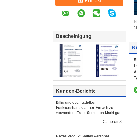
Kontakt
K
1
Bescheinigung
K
S
L
A
T
Kunden-Berichte
Billig und doch tadellos
Funktionshandscanner. Einfach zu
verwenden. Es ist für meinen Markt gut.
—— Cameron S.
Nettes Produkt. Nettes Personal