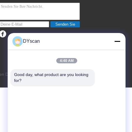
Senden Sie
DYscan
4:40 AM
n DYscan Technology Co., Ltd. All Rights
Good day, what product are you looking 
for?