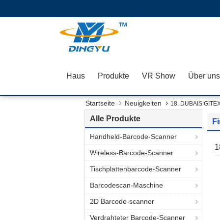
Haus
Produkte
VR Show
Über uns
Startseite
Neuigkeiten
18. DUBAIS GITEX
Alle Produkte
F
Handheld-Barcode-Scanner
1
Wireless-Barcode-Scanner
Tischplattenbarcode-Scanner
Barcodescan-Maschine
2D Barcode-scanner
Verdrahteter Barcode-Scanner