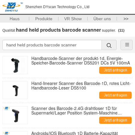
Shenzhen DYscan Technology Co., Ltd
Haus
Produkte
VR Show
Über uns
>>
hand held products barcode scanner
Qualität
supplier.
(11)
Handbarcode-Scanner der produkt-1d, Energie-
Speicher-Barcode-Scanner DS5201 DCs 5V 100mA
Jetzt anfragen
Hand-linearer Scanner des Barcode-1D, rotes Licht-
Handbarcode-Leser DS5100
Jetzt anfragen
Scanner des Barcode-2.4G drahtloser 1D für
Supermarkt/Lager Position System-Maschine
DS5100G
Jetzt anfragen
Androids/IOS Bluetooth 1D Batterie-Kapazität